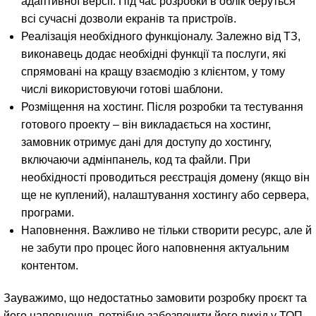
адаптивної версії. Під час розробки в облік беруться
всі сучасні дозволи екранів та пристроїв.
Реалізація необхідного функціоналу. Залежно від ТЗ,
виконавець додає необхідні функції та послуги, які
спрямовані на кращу взаємодію з клієнтом, у тому
числі використовуючи готові шаблони.
Розміщення на хостинг. Після розробки та тестування
готового проекту – він викладається на хостинг,
замовник отримує дані для доступу до хостингу,
включаючи адмінпанель, код та файли. При
необхідності проводиться реєстрація домену (якщо він
ще не куплений), налаштування хостингу або сервера,
програми.
Наповнення. Важливо не тільки створити ресурс, але й
не забути про процес його наповнення актуальним
контентом.
Зауважимо, що недостатньо замовити розробку проєкт та
його наповнення, потрібно забезпечити його вихід у ТОП